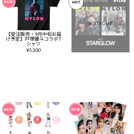
SOLD OUT
【受注販売・9月中旬お届
け予定】戸塚優斗コラボT
シャツ
¥5,500
【数量限定販売】*限定特典
付・NYLON JAPAN 2026年9月
号 SPECIAL EDITION
<STARGLOW>
¥1,650