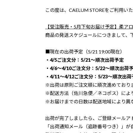
この度は、CAELUM STOREをご利用
【受注販売・5月下旬お届け予定】柔アロ
商品の発送スケジュールにつきまして、
■現在の出荷予定（5/21 19:00現在）
・4/5ご注文分：5/21〜順次出荷予定
・4/6〜4/10ご注文分：5/22〜順次出荷
・4/11〜4/12ご注文分：5/23〜順次出
※出荷は原則ご注文順に順次進めており
※配送方法（佐川急便／ネコポス）によ
※お届けまでの日数は配送地域により異
出荷が完了しましたら、ご登録メールア
「出荷通知メール（追跡番号つき）」が